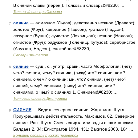
В сиянии славы (перен.). Толковый словарь&#8230; …
Толковый словарь Ожегова
сияние
— алмазное (Льдов); девственно нежное (Драверт);
7
золотое (Фруг); капризное (Надсон); кроткое (Надсон);
лазурное (Бунин); лучистое (Лохвицкая); нежное (Надсон);
огнистое (Фруг); радужное (Голенищ. Кутузов); серебристое
(Апухтин, Надсон); спокойное&#8230; …
Словарь эпитетов
сияние
— сущ., с., употр. сравн. часто Морфология: (нет)
8
чего? сияния, чему? сиянию, (вижу) что? сияние, чем?
сиянием, о чём? о сиянии; мн. что? сияния, (нет) чего?
сияний, чему? сияниям, (вижу) что? сияния, чем?
сияниями, о чём? о сияниях 1. Сиянием&#8230; …
Толковый словарь Дмитриева
СИЯНИЕ
— Видеть северное сияние. Жарг. мол. Шутл.
9
Приукрашивать действительность. Максимов, 62. Северное
сияние. Разг. Шутл. Смесь спирта или водки с шампанским.
Балдаев 2, 34; Елистратов 1994, 431; Вахитов 2003, 164 …
Большой словарь русских поговорок