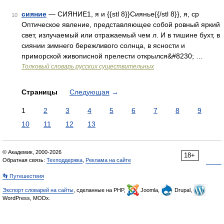
сияние
— СИЯНИЕ1, я и {{stl 8}}Сиянье{{/stl 8}}, я, ср
10
Оптическое явление, представляющее собой ровный яркий
свет, излучаемый или отражаемый чем л. И в тишине бухт, в
сиянии зимнего бережливого солнца, в ясности и
приморской живописной прелести открылся&#8230; …
Толковый словарь русских существительных
Страницы
Следующая
→
1
2
3
4
5
6
7
8
9
10
11
12
13
© Академик, 2000-2026
18+
Обратная связь:
Техподдержка
,
Реклама на сайте
👣 Путешествия
Экспорт словарей на сайты
, сделанные на PHP,
Joomla,
Drupal,
WordPress, MODx.