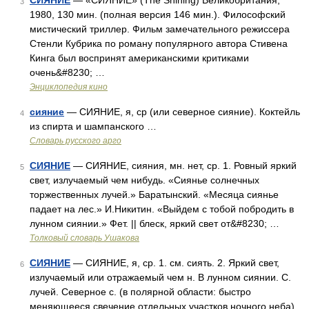
СИЯНИЕ
— «СИЯНИЕ» (The Shining) Великобритания,
3
1980, 130 мин. (полная версия 146 мин.). Философский
мистический триллер. Фильм замечательного режиссера
Стенли Кубрика по роману популярного автора Стивена
Кинга был воспринят американскими критиками
очень&#8230; …
Энциклопедия кино
сияние
— СИЯНИЕ, я, ср (или северное сияние). Коктейль
4
из спирта и шампанского …
Словарь русского арго
СИЯНИЕ
— СИЯНИЕ, сияния, мн. нет, ср. 1. Ровный яркий
5
свет, излучаемый чем нибудь. «Сиянье солнечных
торжественных лучей.» Баратынский. «Месяца сиянье
падает на лес.» И.Никитин. «Выйдем с тобой побродить в
лунном сиянии.» Фет. || блеск, яркий свет от&#8230; …
Толковый словарь Ушакова
СИЯНИЕ
— СИЯНИЕ, я, ср. 1. см. сиять. 2. Яркий свет,
6
излучаемый или отражаемый чем н. В лунном сиянии. С.
лучей. Северное с. (в полярной области: быстро
меняющееся свечение отдельных участков ночного неба).