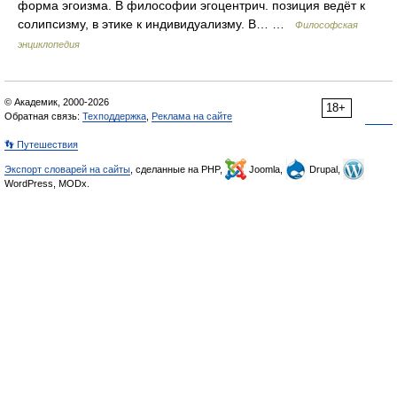
форма эгоизма. В философии эгоцентрич. позиция ведёт к
солипсизму, в этике к индивидуализму. В… …
Философская
энциклопедия
© Академик, 2000-2026
18+
Обратная связь:
Техподдержка
,
Реклама на сайте
👣 Путешествия
Экспорт словарей на сайты
, сделанные на PHP,
Joomla,
Drupal,
WordPress, MODx.