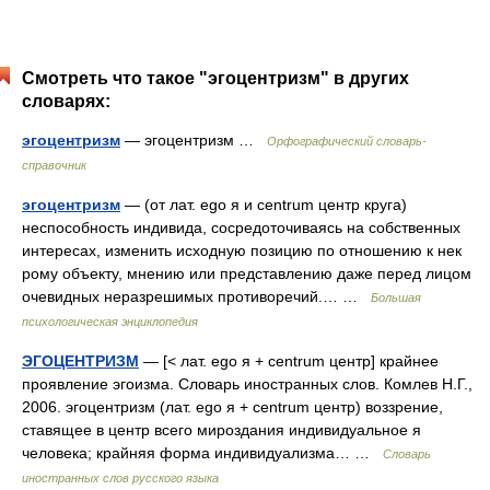
Смотреть что такое "эгоцентризм" в других
словарях:
эгоцентризм
— эгоцентризм …
Орфографический словарь-
справочник
эгоцентризм
— (от лат. ego я и centrum центр круга)
неспособность индивида, сосредоточиваясь на собственных
интересах, изменить исходную позицию по отношению к нек
рому объекту, мнению или представлению даже перед лицом
очевидных неразрешимых противоречий.… …
Большая
психологическая энциклопедия
ЭГОЦЕНТРИЗМ
— [< лат. ego я + centrum центр] крайнее
проявление эгоизма. Словарь иностранных слов. Комлев Н.Г.,
2006. эгоцентризм (лат. ego я + centrum центр) воззрение,
ставящее в центр всего мироздания индивидуальное я
человека; крайняя форма индивидуализма… …
Словарь
иностранных слов русского языка