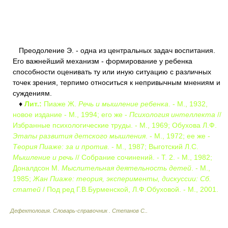
Преодоление Э. - одна из центральных задач воспитания.
Его важнейший механизм - формирование у ребенка
способности оценивать ту или иную ситуацию с различных
точек зрения, терпимо относиться к непривычным мнениям и
суждениям.
♦
Лит.:
Пиаже Ж.
Речь и мышление ребенка
. - М., 1932,
новое издание - М., 1994; его же -
Психология интеллекта
//
Избранные психологические труды. - М., 1969; Обухова Л.Ф.
Этапы развития детского мышления
. - М., 1972; ее же -
Теория Пиаже: за и против
. - М., 1987; Выготский Л.С.
Мышление и речь
// Собрание сочинений. - Т. 2. - М., 1982;
Доналдсон М.
Мыслительная деятельность детей
. - М.,
1985;
Жан Пиаже: теория, эксперименты, дискуссии: Сб.
статей
/ Под ред Г.В.Бурменской, Л.Ф.Обуховой. - М., 2001.
Дефектология. Словарь-справочник
.
Степанов С.
.