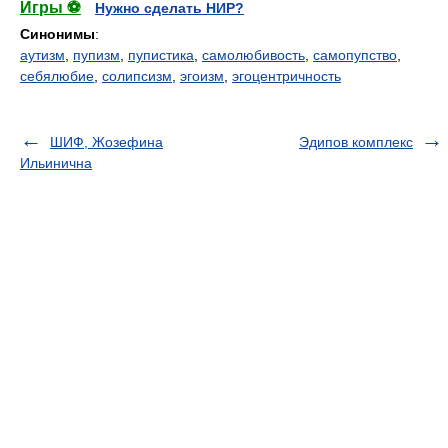
Игры ⚽
Нужно сделать НИР?
Синонимы
:
аутизм
,
пупизм
,
пупистика
,
самолюбивость
,
самопупство
,
себялюбие
,
солипсизм
,
эгоизм
,
эгоцентричность
ШИФ, Жозефина
Эдипов комплекс
Ильинична