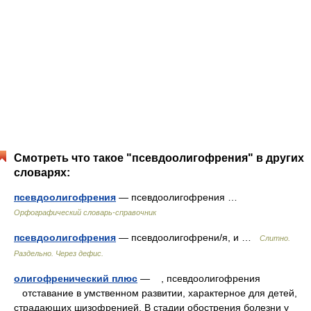
Смотреть что такое "псевдоолигофрения" в других
словарях:
псевдоолигофрения
— псевдоолигофрения …
Орфографический словарь-справочник
псевдоолигофрения
— псевдоолигофрени/я, и …
Слитно.
Раздельно. Через дефис.
олигофренический плюс
— , псевдоолигофрения
отставание в умственном развитии, характерное для детей,
страдающих шизофренией. В стадии обострения болезни у