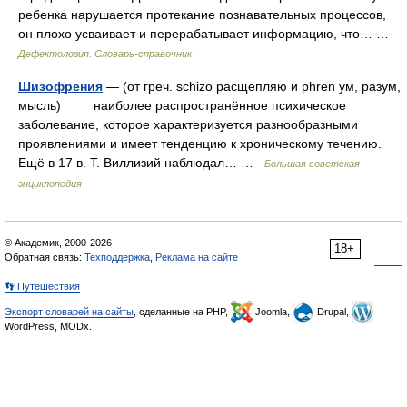
ребенка нарушается протекание познавательных процессов,
он плохо усваивает и перерабатывает информацию, что… …
Дефектология. Словарь-справочник
Шизофрения
— (от греч. schizo расщепляю и phren ум, разум,
мысль) наиболее распространённое психическое
заболевание, которое характеризуется разнообразными
проявлениями и имеет тенденцию к хроническому течению.
Ещё в 17 в. Т. Виллизий наблюдал… …
Большая советская
энциклопедия
© Академик, 2000-2026
18+
Обратная связь:
Техподдержка
,
Реклама на сайте
👣 Путешествия
Экспорт словарей на сайты
, сделанные на PHP,
Joomla,
Drupal,
WordPress, MODx.